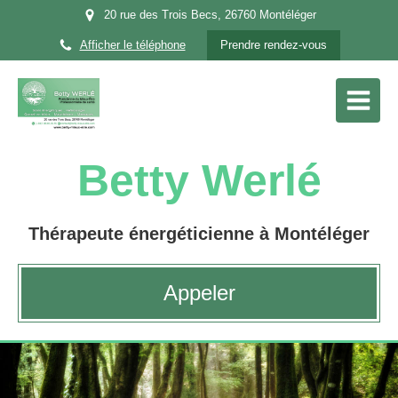
20 rue des Trois Becs, 26760 Montéléger
Afficher le téléphone
Prendre rendez-vous
Betty Werlé
Thérapeute énergéticienne à Montéléger
Appeler