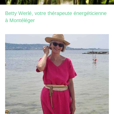
Betty Werlé, votre thérapeute énergéticienne
à Montéléger